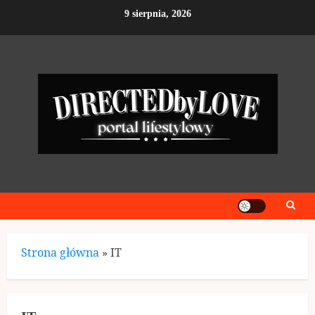
Skip
9 sierpnia, 2026
to
content
Strona główna
»
IT