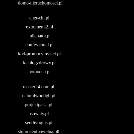
domo-nieruchomosci.pl
ener-chi.pl
extrememt2.pl
julianator.pl
confessional.pl
kod-promocyjny.net.pl
katalogzdrowy.pl
botoxena.pl
master24.com.pl
naturalwoodgb.pl
projektpasja.pl
psowaty.pl
sendivogius.pl
stoprocentbawelna.pll