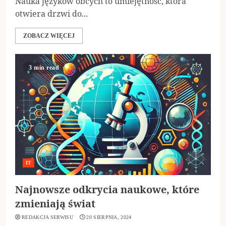
Nauka języków obcych to umiejętność, która
otwiera drzwi do...
ZOBACZ WIĘCEJ
3 min read
IT
Najnowsze odkrycia naukowe, które
zmieniają świat
REDAKCJA SERWISU
20 SIERPNIA, 2024