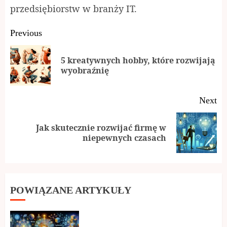
przedsiębiorstw w branży IT.
Continue
Previous
Reading
5 kreatywnych hobby, które rozwijają
Pr
wyobraźnię
po
Next
Jak skutecznie rozwijać firmę w
Next
niepewnych czasach
post:
POWIĄZANE ARTYKUŁY