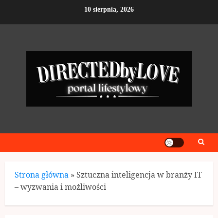
Skip
10 sierpnia, 2026
to
content
Strona główna
»
Sztuczna inteligencja w branży IT
– wyzwania i możliwości