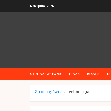
Skip
6 sierpnia, 2026
to
content
STRONA GŁÓWNA
O NAS
BIZNES
D
Strona główna
»
Technologia