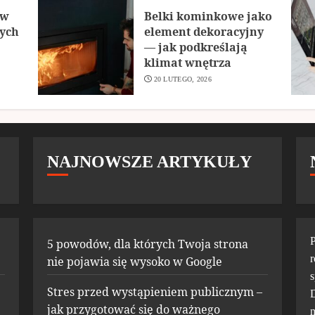
 w
Belki kominkowe jako
zych
element dekoracyjny
— jak podkreślają
klimat wnętrza
20 LUTEGO, 2026
NAJNOWSZE ARTYKUŁY
P
5 powodów, dla których Twoja strona
r
nie pojawia się wysoko w Google
s
Stres przed wystąpieniem publicznym –
D
jak przygotować się do ważnego
m