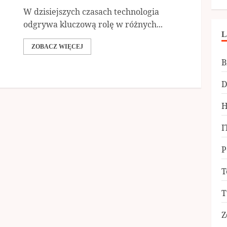
W dzisiejszych czasach technologia
odgrywa kluczową rolę w różnych...
L
ZOBACZ WIĘCEJ
B
D
H
I
P
T
T
Z