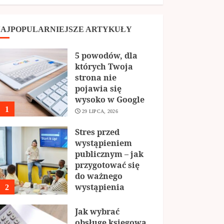
AJPOPULARNIEJSZE ARTYKUŁY
5 powodów, dla
których Twoja
strona nie
pojawia się
wysoko w Google
1
29 LIPCA, 2026
Stres przed
wystąpieniem
publicznym – jak
przygotować się
do ważnego
wystąpienia
2
29 KWIETNIA, 2026
Jak wybrać
obsługę księgową