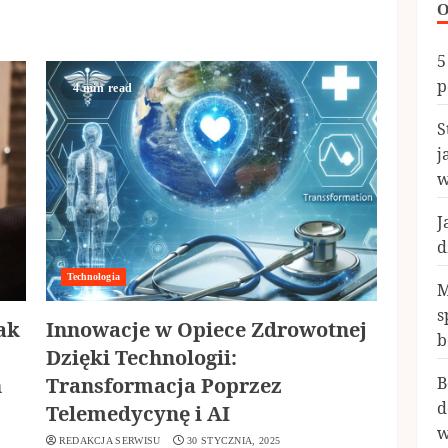
O
5
p
4 min read
S
j
w
J
d
Technologia
M
s
ak
Innowacje w Opiece Zdrowotnej
b
Dzięki Technologii:
h
Transformacja Poprzez
B
d
Telemedycynę i AI
w
REDAKCJA SERWISU
30 STYCZNIA, 2025