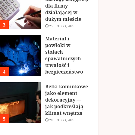
dla firmy
działającej w
dużym mieście
3
25 LUTEGO, 2026
Materiał i
powłoki w
stołach
spawalniczych –
trwałość i
bezpieczeństwo
4
22 LUTEGO, 2026
Belki kominkowe
jako element
dekoracyjny —
jak podkreślają
klimat wnętrza
5
20 LUTEGO, 2026