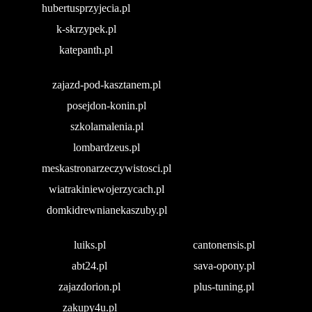
hubertusprzyjecia.pl
k-skrzypek.pl
katepanth.pl
zajazd-pod-kasztanem.pl
posejdon-konin.pl
szkolamalenia.pl
lombardzeus.pl
meskastronarzeczywistosci.pl
wiatrakiniewojerzycach.pl
domkidrewnianekaszuby.pl
luiks.pl
cantonensis.pl
abt24.pl
sava-opony.pl
zajazdorion.pl
plus-tuning.pl
zakupy4u.pl