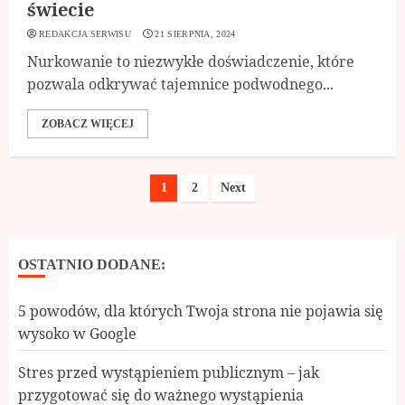
świecie
REDAKCJA SERWISU
21 SIERPNIA, 2024
Nurkowanie to niezwykłe doświadczenie, które
pozwala odkrywać tajemnice podwodnego...
ZOBACZ WIĘCEJ
Nawigacja
1
2
Next
po
wpisach
OSTATNIO DODANE:
5 powodów, dla których Twoja strona nie pojawia się
wysoko w Google
Stres przed wystąpieniem publicznym – jak
przygotować się do ważnego wystąpienia