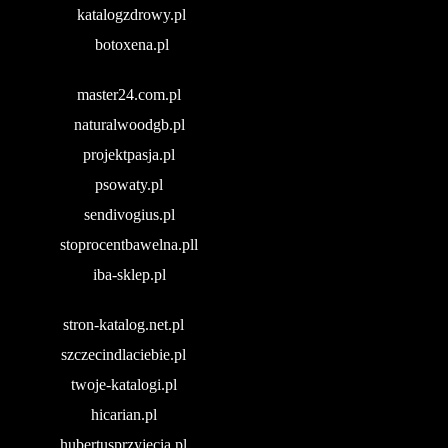
katalogzdrowy.pl
botoxena.pl
master24.com.pl
naturalwoodgb.pl
projektpasja.pl
psowaty.pl
sendivogius.pl
stoprocentbawelna.pll
iba-sklep.pl
stron-katalog.net.pl
szczecindlaciebie.pl
twoje-katalogi.pl
hicarian.pl
hubertusprzyjecia.pl