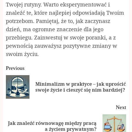
Twojej rutyny. Warto eksperymentować i
znaleźć te, które najlepiej odpowiadają Twoim
potrzebom. Pamiętaj, że to, jak zaczynasz
dzień, ma ogromne znaczenie dla jego
przebiegu. Zainwestuj w swoje poranki, a z
pewnością zauważysz pozytywne zmiany w
swoim życiu.
Continue
Previous
Reading
Minimalizm w praktyce – jak uprościć
Pr
swoje życie i cieszyć się nim bardziej?
po
Next
Jak znaleźć równowagę między pracą
Next
a życiem prywatnym?