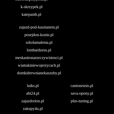
k-skrzypek.pl
katepanth.pl
zajazd-pod-kasztanem.pl
posejdon-konin.pl
szkolamalenia.pl
lombardzeus.pl
meskastronarzeczywistosci.pl
wiatrakiniewojerzycach.pl
domkidrewnianekaszuby.pl
luiks.pl
cantonensis.pl
abt24.pl
sava-opony.pl
zajazdorion.pl
plus-tuning.pl
zakupy4u.pl