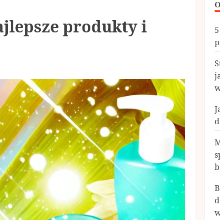
O
ajlepsze produkty i
5
p
S
j
w
J
d
M
s
b
B
d
w