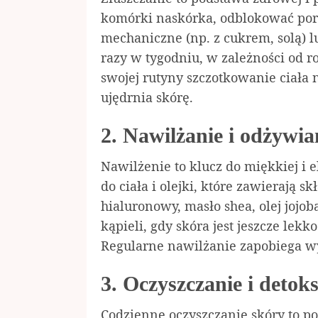
komórki naskórka, odblokować pory 
mechaniczne (np. z cukrem, solą) 
razy w tygodniu, w zależności od r
swojej rutyny szczotkowanie ciała n
ujędrnia skórę.
2. Nawilżanie i odżywia
Nawilżenie to klucz do miękkiej i e
do ciała i olejki, które zawierają s
hialuronowy, masło shea, olej jojob
kąpieli, gdy skóra jest jeszcze lekk
Regularne nawilżanie zapobiega wys
3. Oczyszczanie i detok
Codzienne oczyszczanie skóry to po