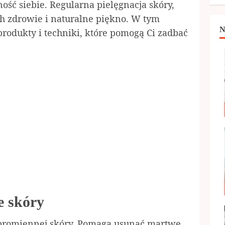
ść siebie. Regularna pielęgnacja skóry,
h zdrowie i naturalne piękno. W tym
N
rodukty i techniki, które pomogą Ci zadbać
e skóry
 promiennej skóry. Pomaga usunąć martwe