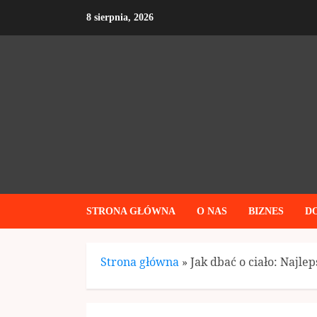
Skip
8 sierpnia, 2026
to
content
STRONA GŁÓWNA
O NAS
BIZNES
D
Strona główna
»
Jak dbać o ciało: Najle