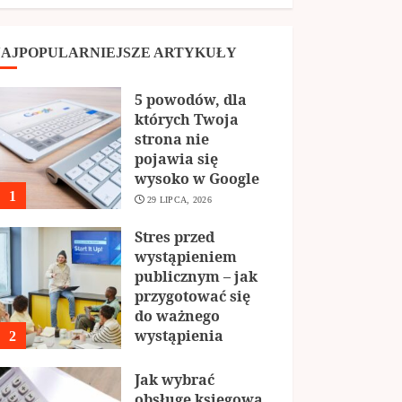
AJPOPULARNIEJSZE ARTYKUŁY
5 powodów, dla
których Twoja
strona nie
pojawia się
wysoko w Google
1
29 LIPCA, 2026
Stres przed
wystąpieniem
publicznym – jak
przygotować się
do ważnego
wystąpienia
2
29 KWIETNIA, 2026
Jak wybrać
obsługę księgową