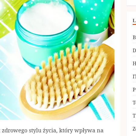
L
B
D
H
I
P
T
T
Z
 zdrowego stylu życia, który wpływa na