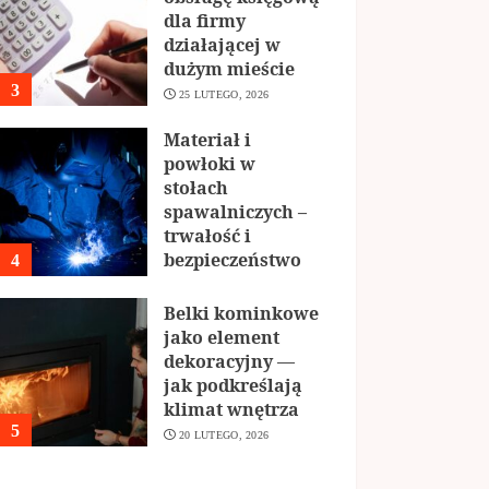
dla firmy
działającej w
dużym mieście
3
25 LUTEGO, 2026
Materiał i
powłoki w
stołach
spawalniczych –
trwałość i
bezpieczeństwo
4
22 LUTEGO, 2026
Belki kominkowe
jako element
dekoracyjny —
jak podkreślają
klimat wnętrza
5
20 LUTEGO, 2026