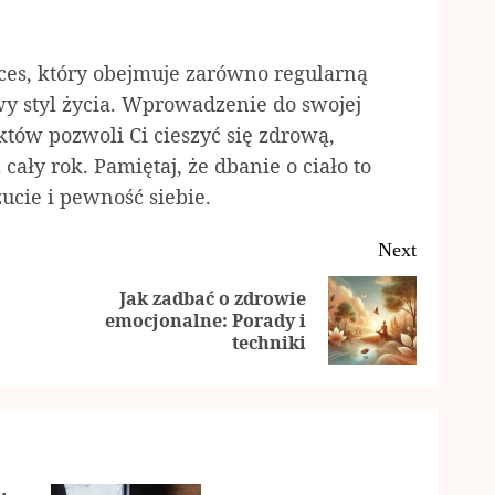
ces, który obejmuje zarówno regularną
wy styl życia. Wprowadzenie do swojej
tów pozwoli Ci cieszyć się zdrową,
ały rok. Pamiętaj, że dbanie o ciało to
ucie i pewność siebie.
Next
Jak zadbać o zdrowie
Previous
Next
emocjonalne: Porady i
techniki
post:
post: