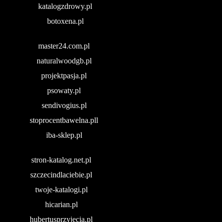
katalogzdrowy.pl
botoxena.pl
master24.com.pl
naturalwoodgb.pl
projektpasja.pl
psowaty.pl
sendivogius.pl
stoprocentbawelna.pll
iba-sklep.pl
stron-katalog.net.pl
szczecindlaciebie.pl
twoje-katalogi.pl
hicarian.pl
hubertusprzyjecia.pl