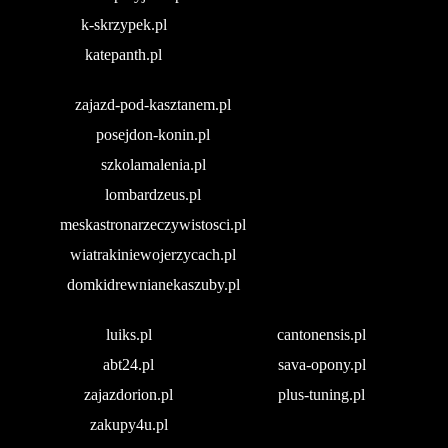
k-skrzypek.pl
katepanth.pl
zajazd-pod-kasztanem.pl
posejdon-konin.pl
szkolamalenia.pl
lombardzeus.pl
meskastronarzeczywistosci.pl
wiatrakiniewojerzycach.pl
domkidrewnianekaszuby.pl
luiks.pl
cantonensis.pl
abt24.pl
sava-opony.pl
zajazdorion.pl
plus-tuning.pl
zakupy4u.pl