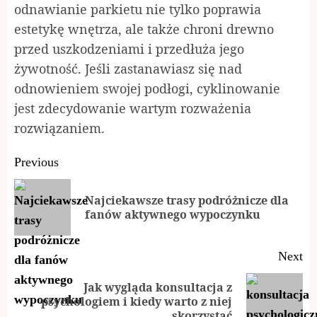
odnawianie parkietu nie tylko poprawia
estetykę wnętrza, ale także chroni drewno
przed uszkodzeniami i przedłuża jego
żywotność. Jeśli zastanawiasz się nad
odnowieniem swojej podłogi, cyklinowanie
jest zdecydowanie wartym rozważenia
rozwiązaniem.
Continue
Previous
Reading
Najciekawsze trasy podróżnicze dla
Pr
fanów aktywnego wypoczynku
po
Next
Jak wygląda konsultacja z
Next
psychologiem i kiedy warto z niej
skorzystać
post: